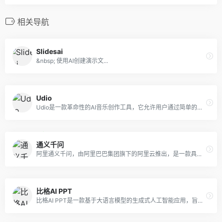
相关导航
Slidesai
&nbsp; 使用AI创建演示文...
Udio
Udio是一款革命性的AI音乐创作工具，它允许用户通过简单的文本提示快速生成高质量音乐作品。Udio特别强调在合成人声中捕捉情感的能力，支持广泛的音乐类型，包括但不限于EDM、钢琴爵士、新灵魂乐、极端金属等。此外，Udio还支持多语言歌声创作，音轨长度扩展和定制，以及个性化和创造力表达的丰富定制选项。
通义千问
阿里通义千问，由阿里巴巴集团旗下的阿里云推出，是一款具有划时代意义的大型预训练语言模型。该模型以"通义"为名，取自《汉书》中的“天地之常经，古今之通义也”，象征着普遍适用的道理与法则。通义千问在参数规模上达到了10万亿，成为世界首个突破此量级的AI大模型，展现了其在自然语言处理（Natural Language Processing, NLP）领域的雄厚实力。
比格AI PPT
比格AI PPT是一款基于大语言模型的生成式人工智能应用，旨在帮助用户快速高效地制作演示文稿。