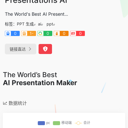
The World's Best AI Present...
标签：
PPT 生成
ai
ppt
0
1-
0
0
0
链接直达
The World’s Best
AI Presentation Maker
数据统计