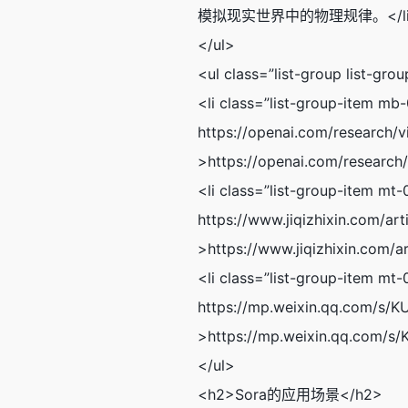
模拟现实世界中的物理规律。</li
</ul>
<ul class=”list-group list-grou
<li class=”list-group-item 
https://openai.com/research/v
>https://openai.com/research
<li class=”list-group-item
https://www.jiqizhixin.com/ar
>https://www.jiqizhixin.com/a
<li class=”list-group-item
https://mp.weixin.qq.com/s/K
>https://mp.weixin.qq.com/s
</ul>
<h2>Sora的应用场景</h2>