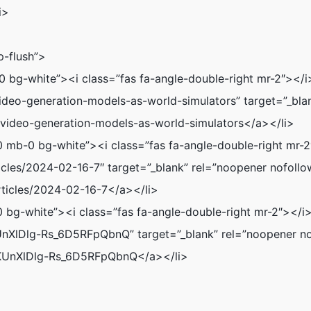
>
p-flush”>
mb-0 bg-white”><i class=”fas fa-angle-double-right mr
ideo-generation-models-as-world-simulators” target=”_blan
/video-generation-models-as-world-simulators</a></li>
 mt-0 mb-0 bg-white”><i class=”fas fa-angle-double-r
ticles/2024-02-16-7″ target=”_blank” rel=”noopener nofollo
rticles/2024-02-16-7</a></li>
 mt-0 bg-white”><i class=”fas fa-angle-double-right
UnXlDlg-Rs_6D5RFpQbnQ” target=”_blank” rel=”noopener nof
/KUnXlDlg-Rs_6D5RFpQbnQ</a></li>