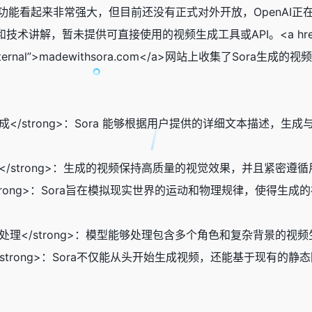
的功能看起来非常强大，但目前还没有正式对外开放，OpenAI正
解，暂未提供可直接使用的视频生成工具或API。<a href=”https://ma
ass=”external”>madewithsora.com</a>网站上收集了So
视频生成</strong>：Sora 能够根据用户提供的详细文本描
忠实度</strong>：生成的视频保持高质量的视觉效果，并且紧密
世界</strong>：Sora旨在模拟现实世界的运动和物理规律，
杂场景处理</strong>：模型能够处理包含多个角色和复杂背景的
与补全</strong>：Sora不仅能从头开始生成视频，还能基于