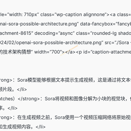
le=”width: 710px” class=”wp-caption alignnone”><a class=”
enai-sora-possible-architecture.png” data-fancybox=”
tachment-8615″ decoding=”async” class=”rounded-lg shadow
/2024/02/openai-sora-possible-architecture.png” sr
Sora的技术架构猜想” width=”700″></a><p id=”caption-attachm
生成</strong>：Sora模型能够根据文本提示生成视频，这是
段。</li>
sual Patches）</strong>：Sora将视频和图像分解
</li>
网络</strong>：在生成视频之前，Sora使用一个视频压缩网
成视频内容。</li>