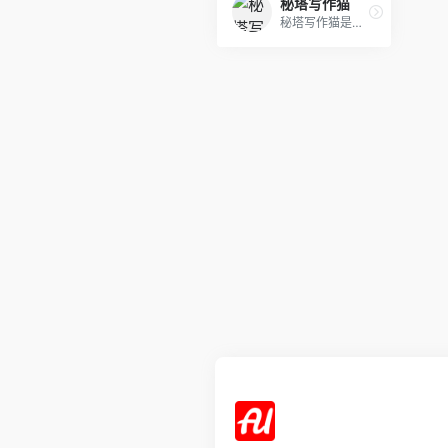
秘塔写作猫
秘塔写作猫是一款集成了AI写作、多人协作、文本校对、改写润色、自动配图等多功能的AI Native内容创作平台。它利用先进的人工智能技术，帮助用户提高写作效率和质量。主要功能包括： 文本纠错：检查错别字、语病、成语使用等，提供修改建议。 句子改写：为用户的文章提供新的表达方式，增强文章的表达力。 中英翻译：支持中英文互译，帮助用户跨越语言障碍。 自动配图：根据文章内容自动匹配合适的图片，提升文章的可读性。 AI写作辅助：提供写作灵感，帮助用户快速完成初稿。